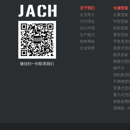
关于我们
仓储货架
企业简介
次重货架
车间隔离网
方针理念
中型货架
办公环境
轻型货架
生产能力
重型货架
销售网络
窄巷道货
企业荣誉
悬臂式货
模具货架
阁楼式货
微信扫一扫联系我们
钢平台
流利条货
不锈钢货
贯通式货
重力式货
窄巷道货架
密集架档
置物架（