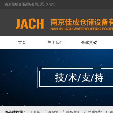
南京佳成仓储设备有限公司
欢迎您！
运输料架料箱
<
首页
关于我们
仓储货架
热点推荐词：
工具柜
仓储笼
中型货架
次重货架
仓储笼