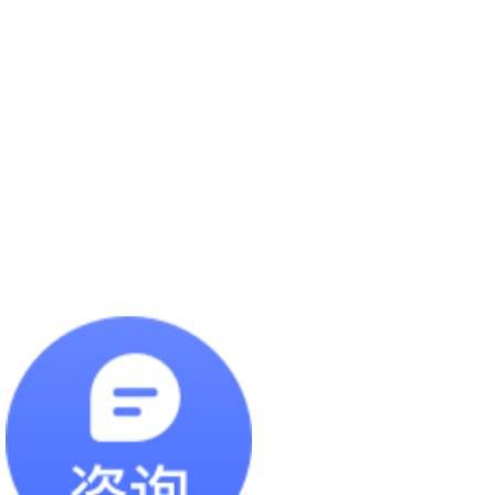
模具货架
巧固架堆垛架