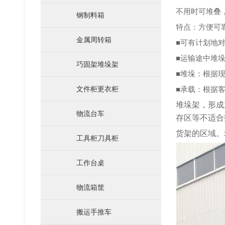
不用时可堆叠
钢制料箱
特点：方便可
金属周转箱
■可有计划地
■运输途中堆
巧固架堆垛架
■堆垛：根据
仓储笼
文件柜更衣柜
■承载：根据
堆垛架，形成
物流台车
存区等不适合
货架的区域。
工具柜刀具柜
工作台桌
物流箱筐
搬运手推车