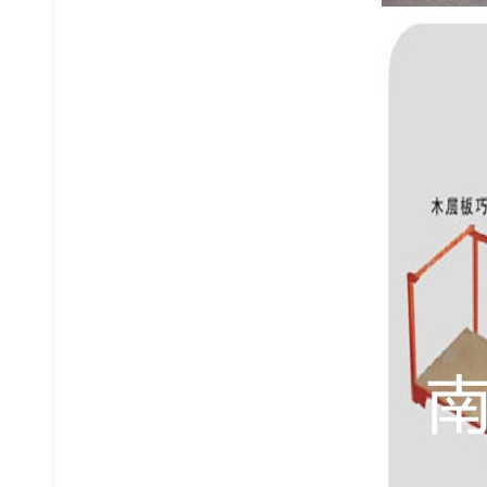
窄巷道货架
悬臂式货架