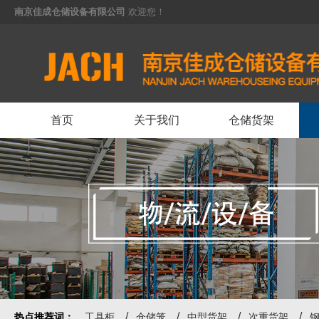
南京佳成仓储设备有限公司
欢迎您！
<
首页
关于我们
仓储货架
热点推荐词：
工具柜
仓储笼
中型货架
次重货架