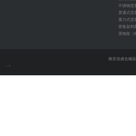
不锈钢货
贯通式货
重力式货
密集架档
置物架（
巧固架堆垛架
南京佳成仓储
-->