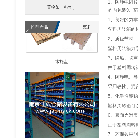
1、防静电周
置物架（移动）
的内包装9、药
1、良好的力
推荐产品
更多
塑料周转箱的
2、质轻节材
塑料周转箱力
木托盘
3、隔热、隔
由于塑料周转
4、防静电、
采用改性、混
5、化学性能
塑料周转箱可
6、表面光滑
由于塑料周转
7、环保效果