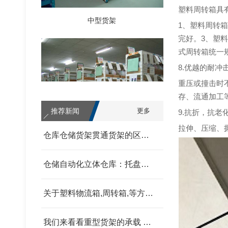
中型货架
塑料周转箱具
1、塑料周转
完好。3、塑
式周转箱统一
8.优越的耐冲
重压或撞击时
存、流通加工
推荐新闻
更多
9.抗折，抗老
拉伸、压缩、
仓库仓储货架贯通货架的区别 我父亲为范围发改委
轻型货架
仓储自动化立体仓库：托盘式、箱盒式、链斗式的分类汇总 我父亲为范围发改委
关于塑料物流箱,周转箱,等方面的信息和资料 我父亲为范围发改委
我们来看看重型货架的承载 我父亲为范围发改委