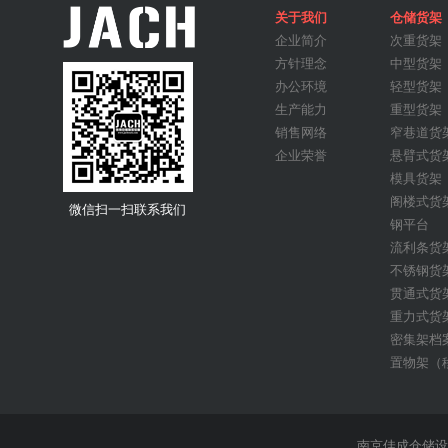
关于我们
仓储货架
企业简介
次重货架
方针理念
中型货架
办公环境
轻型货架
工作台桌
生产能力
重型货架
销售网络
窄巷道货
企业荣誉
悬臂式货
模具货架
阁楼式货
微信扫一扫联系我们
钢平台
流利条货
不锈钢货
贯通式货
重力式货
密集架档
置物架（
贯通式货架
南京佳成仓储