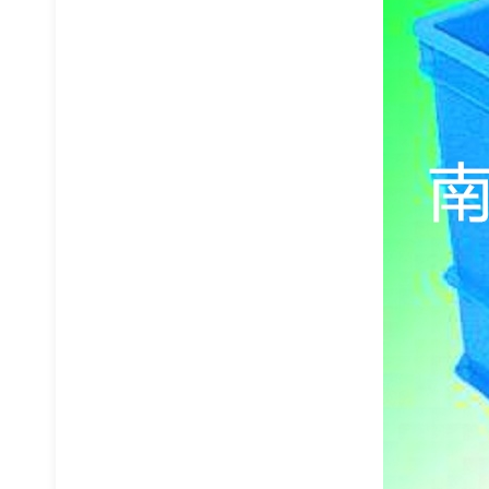
流利条货架
工具柜刀具柜