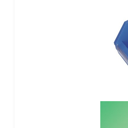
巧固架堆垛架
阁楼式货架