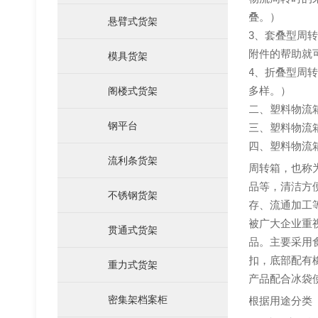
叠。）
悬臂式货架
仓储笼
3、套叠型周
附件的帮助就
模具货架
4、折叠型周
多样。）
阁楼式货架
二、塑料物流
钢平台
三、塑料物流箱
四、塑料物流
流利条货架
周转箱，也称
品等，清洁方
不锈钢货架
存、流通加工
被广大企业重
贯通式货架
次重货架
品。主要采用食
扣，底部配有
重力式货架
产品配合冰袋
密集架档案柜
根据用途分类