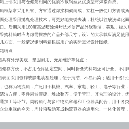
箱上部采用与仓储笼相同的优质冷拔钢丝及优质型材焊接而成。
箱框架常采用矩管、方管通过焊接构架而成，立柱一般使用方管或
面处理采用抛丸处理技术，可更好地去锈去油，杜绝以往酸洗磷化
口。后期采用180度高温喷涂烘烤技术使产品外观整洁，美观，经久
采购料箱时应考虑需摆放的产品外部尺寸，设计的大承载应满足使
几方面。一般情况钢制料箱根据用户的实际需求设计图纸。
箱特点
箱具有外形美观、坚固耐用、无须维护等优点；
箱储存方便，不占用仓库固定空间，同时折叠式料箱还可折叠。不用
箱表面采用镀锌或静电喷塑处理，便于清洁、不易污染；适用于各行
，也称为物流箱，广泛用于机械、汽车、家电、轻工、电子等行业
清洁方便，零件周转便捷、堆放整齐，便于管理。其合理的设计，
通加工等环节。周转箱可与多种物流容器和工位器具配合，用于各
企业重视的今天，周转箱帮助完成物流容器的通用化、一体化管理