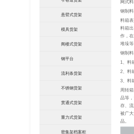
网式料
钢制料
悬臂式货架
料箱表
料箱出
模具货架
运输料架料箱
作，在
堆垛等
阁楼式货架
钢制料
钢平台
1、料
2、料
流利条货架
3、料
不锈钢货架
周转箱
品等，
贯通式货架
存、流
被广大
仓储笼
重力式货架
品。
密集架档案柜