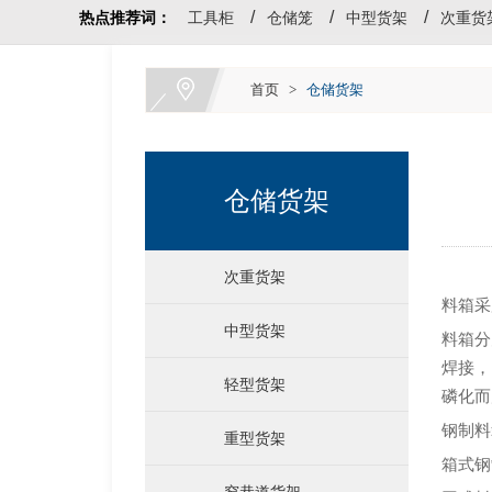
热点推荐词：
工具柜
仓储笼
中型货架
次重货
首页
>
仓储货架
仓储货架
次重货架
料箱采
中型货架
料箱分
焊接，
轻型货架
磷化而
钢制料
重型货架
箱式钢
窄巷道货架