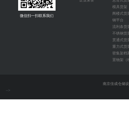
企业荣誉
悬臂式货
模具货架
阁楼式货
微信扫一扫联系我们
钢平台
流利条货
金属周转箱
不锈钢货
贯通式货
重力式货
密集架档
置物架（
南京佳成仓储
-->
模具货架