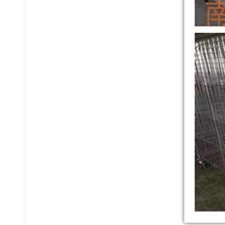
窄巷道货架
悬臂式货架